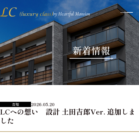
by Heartful Mansion
メ
ニ
ュ
ー
ボ
タ
新着情報
ン
2026.05.20
告知
LCへの想い 設計 土田吉郎Ver. 追加しま
した