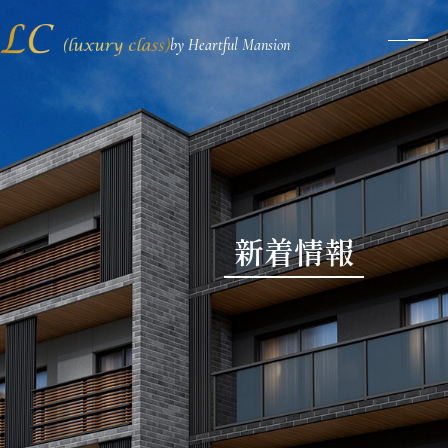
by Heartful Mansion
メ
ニ
ュ
ー
ボ
タ
ン
新着情報