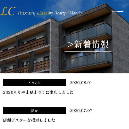
by Heartful Mansion
メ
ニ
ュ
ー
ボ
>新着情報
タ
ン
2026.08.01
イベント
2026もりやま夏まつりに出店しました
2026.07.07
紹介
店頭ポスターを掲示しました